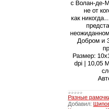
с Волан-де-
не от ко
как никогда…
предст
неожиданном
Добром и 
п
Размер: 10х1
dpi | 10,05
сл
Авт
Разные рамочк
Добавил:
Шипо