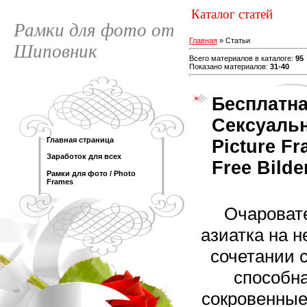
Каталог статей
Рамки для фото от
Главная
»
Статьи
Шиповник
Всего материалов в каталоге
:
95
Показано материалов
:
31-40
Бесплатна
Сексуальн
Главная страница
Picture Fr
Заработок для всех
Free Bilde
Рамки для фото / Photo
Frames
Очароват
азиатка на 
сочетании 
способн
сокровенные