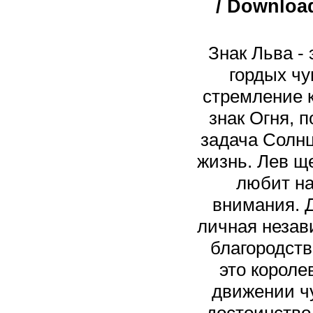
/ Downloa
Знак Льва - 
гордых чу
стремление 
знак Огня, 
задача Солнц
жизнь. Лев щ
любит на
внимания. 
личная незав
благородств
это короле
движении чу