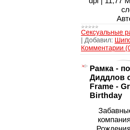
dpi | 11,77
сл
Авт
Сексуальные р
|
Добавил:
Шип
Комментарии (
Рамка - п
Диддлов с
Frame - Gr
Birthday
Забавны
компания
Рождения