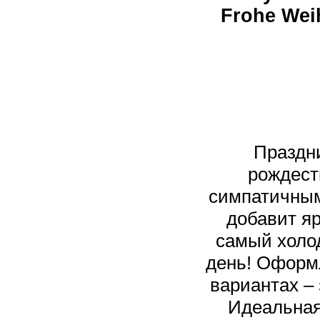
Frohe Wei
Праздн
рождест
симпатичным
добавит яр
самый холо
день! Оформ
вариантах –
Идеальная