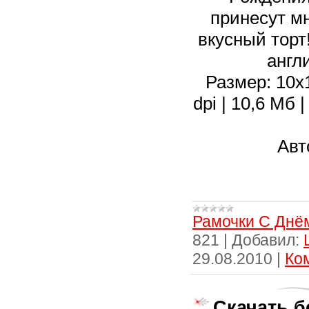
принесут мн
вкусный торт
англ
Размер: 10х1
dpi | 10,6 Мб
Авт
Рамочки С Днё
821
|
Добавил:
29.08.2010
|
Ко
Скачать б