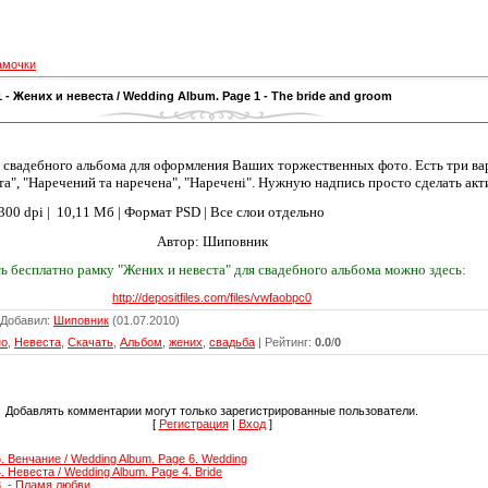
амочки
- Жених и невеста / Wedding Album. Page 1 - The bride and groom
 свадебного альбома для оформления Ваших торжественных фото. Есть три ва
та", "Наречений та наречена", "Наречені". Нужную надпись просто сделать ак
0 dpi |
10,11 Мб | Формат PSD | Все слои отдельно
Автор: Шиповник
ь бесплатно рамку "Жених и невеста" для свадебного альбома можно здесь:
http://depositfiles.com/files/vwfaobpc0
Добавил
:
Шиповник
(01.07.2010)
но
,
Невеста
,
Скачать
,
Альбом
,
жених
,
свадьба
|
Рейтинг
:
0.0
/
0
Добавлять комментарии могут только зарегистрированные пользователи.
[
Регистрация
|
Вход
]
 Венчание / Wedding Album. Page 6. Wedding
 Невеста / Wedding Album. Page 4. Bride
. - Пламя любви