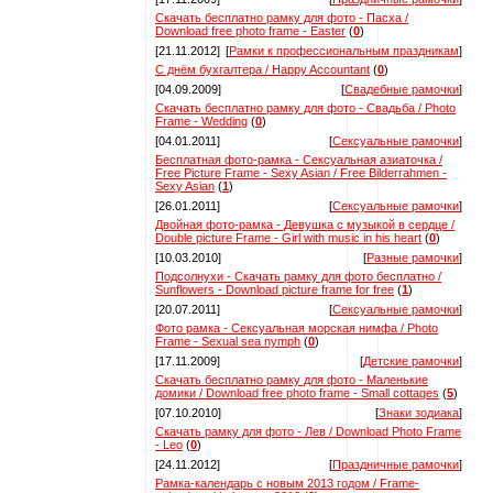
Скачать бесплатно рамку для фото - Пасха /
Download free photo frame - Easter
(
0
)
[21.11.2012]
[
Рамки к профессиональным праздникам
]
С днём бухгалтера / Happy Accountant
(
0
)
[04.09.2009]
[
Свадебные рамочки
]
Скачать бесплатно рамку для фото - Свадьба / Photo
Frame - Wedding
(
0
)
[04.01.2011]
[
Сексуальные рамочки
]
Бесплатная фото-рамка - Сексуальная азиаточка /
Free Picture Frame - Sexy Asian / Free Bilderrahmen -
Sexy Asian
(
1
)
[26.01.2011]
[
Сексуальные рамочки
]
Двойная фото-рамка - Девушка с музыкой в сердце /
Double picture Frame - Girl with music in his heart
(
0
)
[10.03.2010]
[
Разные рамочки
]
Подсолнухи - Скачать рамку для фото бесплатно /
Sunflowers - Download picture frame for free
(
1
)
[20.07.2011]
[
Сексуальные рамочки
]
Фото рамка - Сексуальная морская нимфа / Photo
Frame - Sexual sea nymph
(
0
)
[17.11.2009]
[
Детские рамочки
]
Скачать бесплатно рамку для фото - Маленькие
домики / Download free photo frame - Small cottages
(
5
)
[07.10.2010]
[
Знаки зодиака
]
Скачать рамку для фото - Лев / Download Photo Frame
- Leo
(
0
)
[24.11.2012]
[
Праздничные рамочки
]
Рамка-календарь с новым 2013 годом / Frame-