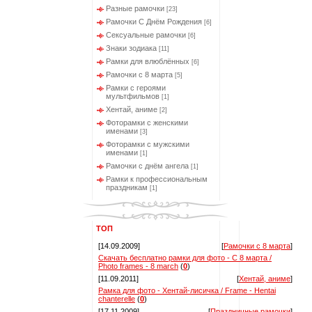
Разные рамочки
[23]
Рамочки С Днём Рождения
[6]
Сексуальные рамочки
[6]
Знаки зодиака
[11]
Рамки для влюблённых
[6]
Рамочки с 8 марта
[5]
Рамки с героями
мультфильмов
[1]
Хентай, аниме
[2]
Фоторамки с женскими
именами
[3]
Фоторамки с мужскими
именами
[1]
Рамочки с днём ангела
[1]
Рамки к профессиональным
праздникам
[1]
ТОП
[14.09.2009]
[
Рамочки с 8 марта
]
Скачать бесплатно рамки для фото - С 8 марта /
Photo frames - 8 march
(
0
)
[11.09.2011]
[
Хентай, аниме
]
Рамка для фото - Хентай-лисичка / Frame - Hentai
chanterelle
(
0
)
[17.11.2009]
[
Праздничные рамочки
]