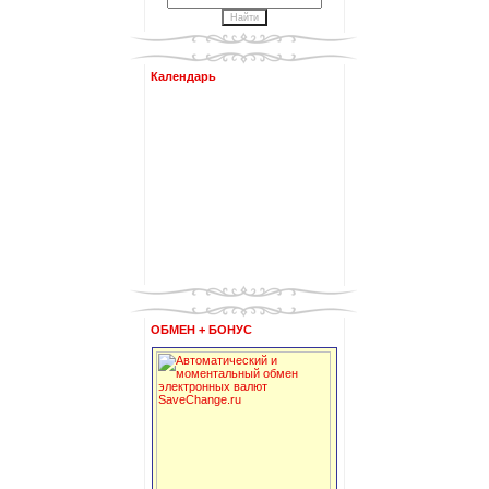
Календарь
ОБМЕН + БОНУС