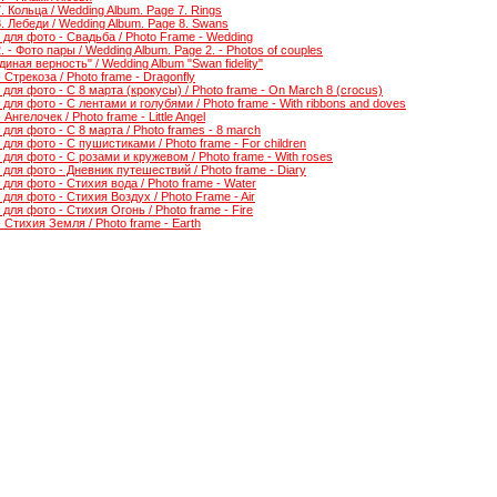
 Кольца / Wedding Album. Page 7. Rings
 Лебеди / Wedding Album. Page 8. Swans
для фото - Свадьба / Photo Frame - Wedding
- Фото пары / Wedding Album. Page 2. - Photos of couples
ная верность" / Wedding Album "Swan fidelity"
Стрекоза / Photo frame - Dragonfly
для фото - С 8 марта (крокусы) / Photo frame - On March 8 (crocus)
для фото - С лентами и голубями / Photo frame - With ribbons and doves
нгелочек / Photo frame - Little Angel
для фото - С 8 марта / Photo frames - 8 march
для фото - С пушистиками / Photo frame - For children
для фото - С розами и кружевом / Photo frame - With roses
для фото - Дневник путешествий / Photo frame - Diary
для фото - Стихия вода / Photo frame - Water
для фото - Стихия Воздух / Photo Frame - Air
для фото - Стихия Огонь / Photo frame - Fire
 Стихия Земля / Photo frame - Earth