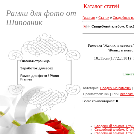
Каталог статей
Рамки для фото от
Главная
»
Статьи
»
Свадебные р
Шиповник
Свадебный альбом. Стр.1 
Рамочка "Жених и невеста"
"Жених и невес
10х15см (1772х1181) | 30
Главная страница
Заработок для всех
Скачат
Рамки для фото / Photo
Frames
Категория
:
Свадебные рамочки
|
Просмотров
:
975
|
Теги
:
бесплат
Всего комментариев
:
0
Свадебный альбом. Стр.6.
Свадебный альбом. Стр.4.
Свадебный альбом. Стр.3