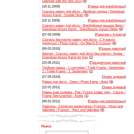
calendar with the new 2013
(
0
)
[18.11.2009]
[
Рамки для влюблённых
]
Скачать рамку для фото - Двойное сердце / Download
picture frame - Double Heart
(
0
)
[18.11.2009]
[
Рамки для влюблённых
]
Скачать рамку для фото - Влюблённые мышки Дидл /
Download picture frame - Sweethearts mouse Didds
(
0
)
[07.09.2009]
[
Рамочки с 8 марта
]
Скачать бесплатно рамку для фото - С 8 марта
(крокусы) / Photo frame - On March 8 (crocus)
(
0
)
[09.03.2010]
[
Разные рамочки
]
Аватар - Скачать рамку для фото бесплатно / Avatar -
Download picture frame for free
(
1
)
[24.08.2011]
[
Праздничные рамочки
]
Тройная рамка - 1 сентября / Triple Frame - September
1 / Triple-Frame - 1. September
(
1
)
[27.09.2010]
[
Знаки зодиака
]
Рамка для фото - Овен / Photo frame - Aries
(
0
)
[22.01.2011]
[
Знаки зодиака
]
Рамка знак зодиака - Рак / Frame zodiac sign - Cancer /
Frame Sternzeichen - Krebs
(
1
)
[08.02.2011]
[
Рамки для влюблённых
]
Рамочка - Сердечко-валентинка / Frames - Heart and
Valentine / Frames - Herz und Valentine
(
0
)
Поиск