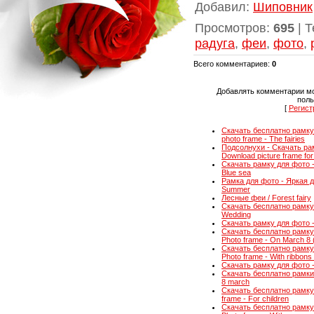
Добавил
:
Шиповник
Просмотров
:
695
|
Т
радуга
,
феи
,
фото
,
Всего комментариев
:
0
Добавлять комментарии мо
поль
[
Регист
Скачать бесплатно рамку 
photo frame - The fairies
Подсолнухи - Скачать рам
Download picture frame for
Скачать рамку для фото -
Blue sea
Рамка для фото - Яркая де
Summer
Лесные феи / Forest fairy
Скачать бесплатно рамку 
Wedding
Скачать рамку для фото - 
Скачать бесплатно рамку 
Photo frame - On March 8 
Скачать бесплатно рамку 
Photo frame - With ribbon
Скачать рамку для фото - А
Скачать бесплатно рамки 
8 march
Скачать бесплатно рамку
frame - For children
Скачать бесплатно рамку 