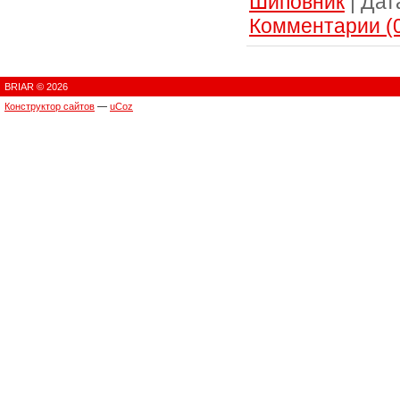
Шиповник
|
Дат
Комментарии (
BRIAR © 2026
Конструктор сайтов
—
uCoz