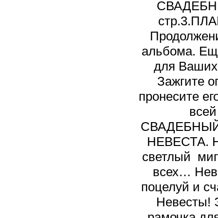
СВАДЕБН
стр.3.ПЛ
Продолжени
альбома. Ещ
для Ваших
Зажгите о
пронесите ег
всей
СВАДЕБНЫЙ 
НЕВЕСТА. Не
светлый миг
всех… Нев
поцелуй и сч
Невесты! 
рамочка дл