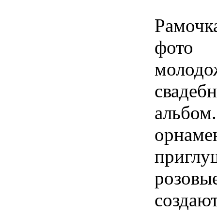
Рамоч
фото
молод
свадеб
альбо
орна
приглу
розов
создаю