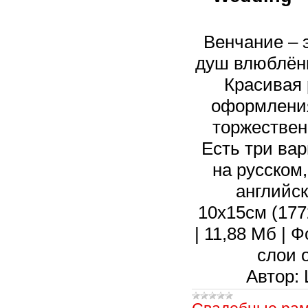
Венчание – 
душ влюблённ
Красивая 
оформления
торжествен
Есть три вар
на русском,
английск
10х15см (1772
| 11,88 Мб | 
слои 
Автор: