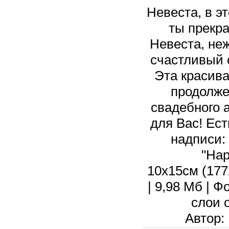
Невеста, в э
ты прекр
Невеста, не
счастливый 
Эта красива
продолже
свадебного 
для Вас! Ест
надписи: 
"Нар
10х15см (1772
| 9,98 Мб | 
слои 
Автор: