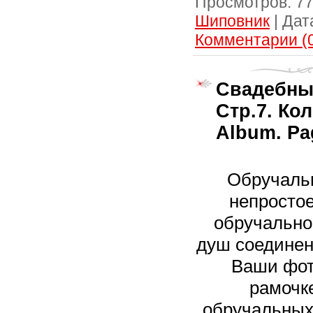
Просмотров:
7
Шиповник
|
Дат
Комментарии (
Свадебны
Стр.7. Ко
Album. Pa
Обручальн
непростое
обручальное
душ соединен
Ваши фот
рамочк
обручальных 