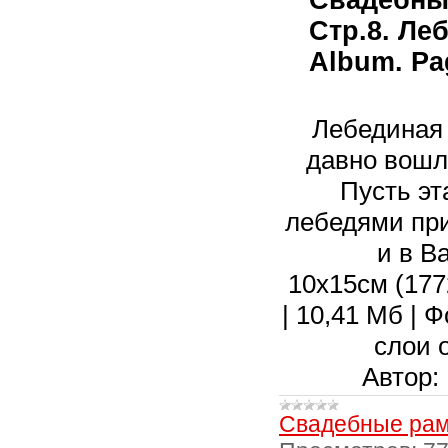
Стр.8. Ле
Album. Pa
Лебединая 
давно вошла
Пусть эт
лебедями при
и в В
10х15см (1772
| 10,41 Мб | 
слои 
Автор:
Свадебные рам