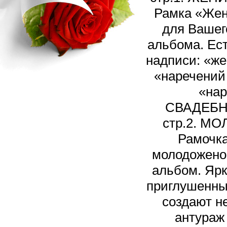
Рамка «Жен
для Вашег
альбома. Ест
надписи: «же
«наречений 
«нар
СВАДЕБН
стр.2. М
Рамочка
молодожено
альбом. Ярк
приглушенны
создают н
антураж