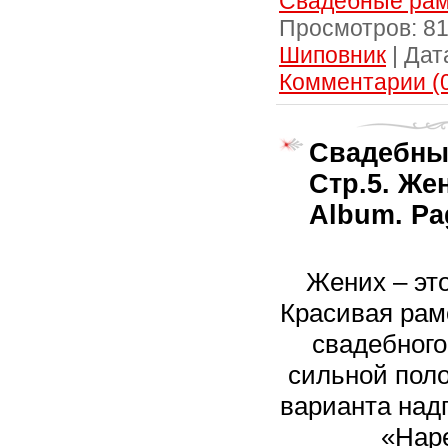
Свадебные рам
Просмотров:
8
Шиповник
|
Дат
Комментарии (
Свадебны
Стр.5. Же
Album. Pa
Жених – это
Красивая рам
свадебного
сильной поло
варианта над
«Нар