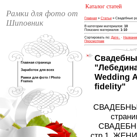
Каталог статей
Рамки для фото от
Главная
»
Статьи
» Свадебные р
Шиповник
В категории материалов
:
10
Показано материалов
:
1-10
Сортировать по
:
Дате
·
Названи
Просмотрам
Свадебны
Главная страница
"Лебедина
Заработок для всех
Wedding 
Рамки для фото / Photo
Frames
fidelity"
СВАДЕБНЫ
страни
СВАДЕБН
стр.1. ЖЕН