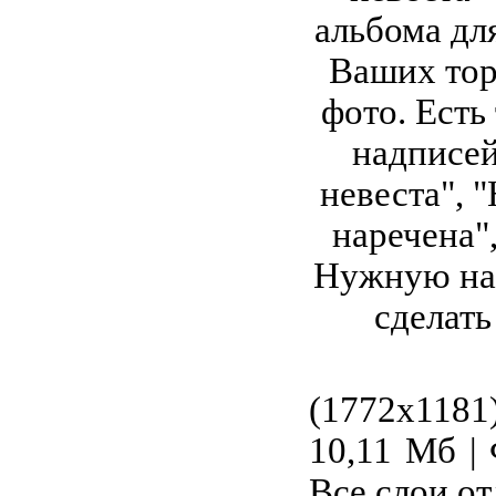
альбома дл
Ваших то
фото. Есть
надписей
невеста", 
наречена",
Нужную на
сделать
10х
(1772х1181
10,11 Мб |
Все слои о