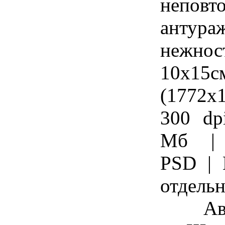
неповт
антура
нежнос
10х15с
(1772
300 dp
Мб | 
PSD | 
отдель
Ав