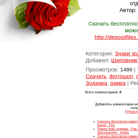
от
Автор:
Скачать бесплатно
можн
http://depositfil
Категория
:
Знаки зо
Добавил
:
Шиповник
Просмотров
:
1490
|
Скачать
,
фотошоп
,
Зодиака
,
рамка
|
Ре
Всего комментариев
:
0
Добавлять комментарии мо
поль
[
Регист
Скачать бесплатно рамку 
frame - Fire
Рамка знак зодиака - Рак 
Sternzeichen - Krebs
Скачать бесплатно рамку 