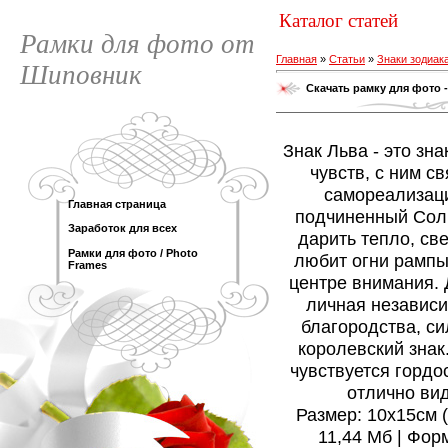
Каталог статей
Рамки для фото от
Главная
»
Статьи
»
Знаки зодиак
Шиповник
Скачать рамку для фото -
Знак Льва - это зн
чувств, с ним с
самореализаци
Главная страница
подчиненный Солн
Заработок для всех
дарить тепло, све
Рамки для фото / Photo
любит огни рампы
Frames
центре внимания. 
личная независи
благородства, си
королевский знак
чувствуется гордос
отлично вид
Размер: 10х15см (1
11,44 Мб | Фор