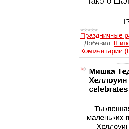
такого ша
1
Праздничные р
|
Добавил:
Шип
Комментарии (
Мишка Те
Хеллоуин 
celebrate
Тыквенна
маленьких п
Хеллоуин