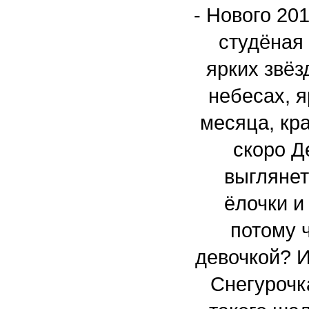
-
Нового 201
студёная
ярких звёз
небесах, я
месяца, кр
скоро Д
выглянет
ёлочки и
потому 
девочкой? 
Снегурочк