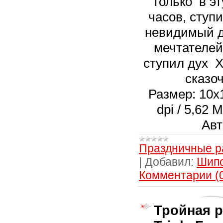
только в эт
часов, ступи
невидимый д
мечтателей
ступил дух Х
сказоч
Размер: 10х1
dpi / 5,62
Авт
Праздничные р
|
Добавил:
Шип
Комментарии (
Тройная р