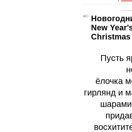
Новогодни
New Year's
Christmas 
Пусть я
н
ёлочка
м
гирлянд и 
шарами
прида
восхитит