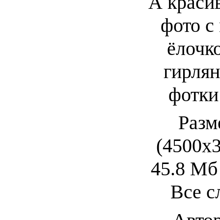
А краси
фото с
ёлочк
гирлян
ф
отки
Разм
(4500х30
45.8 Мб
Все с