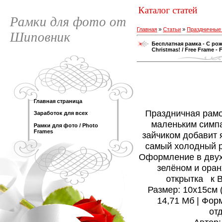
Каталог статей
Рамки для фото от
Главная
»
Статьи
»
Праздничные
Шиповник
Бесплатная рамка - С рожд
Christmas! / Free Frame -
Главная страница
Праздничная рамо
Заработок для всех
маленьким симп
Рамки для фото / Photo
Frames
зайчиком добавит я
самый холодный р
Оформление в двух
зелёном и ора
открытка к 
Размер: 10х15см (1
14,71 Мб | Фор
от