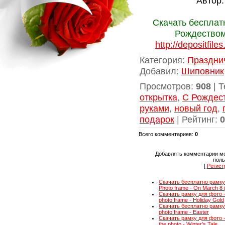
Автор:
Скачать бесплат
Рождеством
http://depositfil
Категория
:
Праздни
Добавил
:
Шиповник
Просмотров
:
908
|
Т
открытка
,
С Рождес
руками
,
новый год
,
подарок
|
Рейтинг
:
0
Всего комментариев
:
0
Добавлять комментарии мо
поль
[
Регист
Скачать бесплатно рамку 
Photo frame - On March 8 
Скачать рамку для фото 
photo frame - Holiday Gold
Скачать бесплатно рамку 
photo frame - Easter
Скачать рамку для фото -
the photo - Winter's Tale