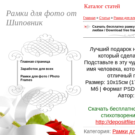
Каталог статей
Рамки для фото от
Главная
»
Статьи
»
Рамки для в
Шиповник
Скачать бесплатно рамку
любви / Download free fra
Лучший подарок на
который сдела
Подставьте в эту ч
Главная страница
имя человека, кото
Заработок для всех
отличный п
Рамки для фото / Photo
Frames
Размер: 10х15см (177
Мб | Формат PSD 
Автор:
Скачать бесплатно
стихотворени
http://depositfil
Категория
:
Рамки д