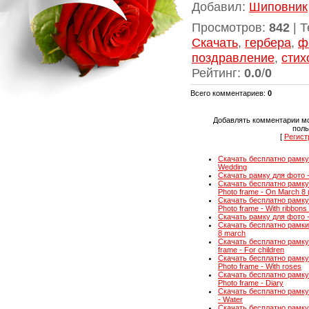
Добавил
:
Шиповник
Просмотров
:
842
|
Т
Скачать
,
гербера
,
ф
поздравление
,
стих
Рейтинг
:
0.0
/
0
Всего комментариев
:
0
Добавлять комментарии мо
поль
[
Регист
Скачать бесплатно рамку 
Wedding
Скачать рамку для фото - 
Скачать бесплатно рамку 
Photo frame - On March 8 
Скачать бесплатно рамку 
Photo frame - With ribbon
Скачать рамку для фото - А
Скачать бесплатно рамки 
8 march
Скачать бесплатно рамку
frame - For children
Скачать бесплатно рамку 
Photo frame - With roses
Скачать бесплатно рамку
Photo frame - Diary
Скачать бесплатно рамку 
- Water
Скачать бесплатно рамку 