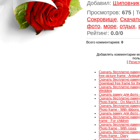
Добавил
:
Шиповник
Просмотров
:
675
|
Т
Сокровище
,
Скачат
фото
,
море
,
отдых
,
Рейтинг
:
0.0
/
0
Всего комментариев
:
0
Добавлять комментарии мо
поль
[
Регист
Скачать бесплатно рамку 
free picture frame - Antiquit
Скачать бесплатно рамку
Download free frame for th
Скачать бесплатно рамку 
Wedding
Скачать рамку для фото - 
Скачать бесплатно рамку 
Photo frame - On March 8 
Скачать бесплатно рамку 
Photo frame - With ribbon
Скачать рамку для фото - А
Скачать бесплатно рамку
frame - For children
Скачать бесплатно рамку 
Photo frame - With roses
Скачать бесплатно рамку
Photo frame - Diary
Скачать бесплатно рамку 