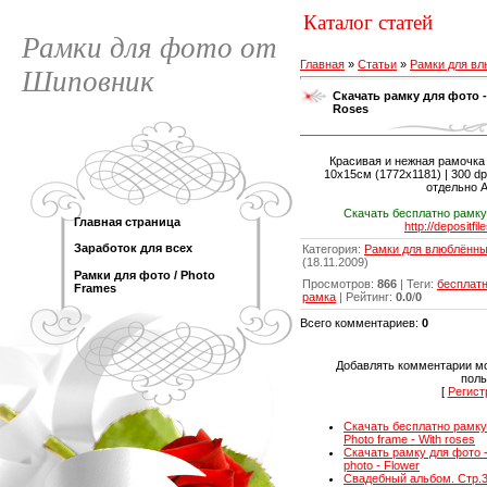
Каталог статей
Рамки для фото от
Главная
»
Статьи
»
Рамки для в
Шиповник
Скачать рамку для фото - 
Roses
Красивая и нежная рамочка
10х15см (1772х1181) | 300 dpi
отдельно 
Скачать бесплатно рамку
Главная страница
http://depositfi
Заработок для всех
Категория
:
Рамки для влюблённ
(18.11.2009)
Рамки для фото / Photo
Просмотров
:
866
|
Теги
:
бесплат
Frames
рамка
|
Рейтинг
:
0.0
/
0
Всего комментариев
:
0
Добавлять комментарии мо
поль
[
Регист
Скачать бесплатно рамку 
Photo frame - With roses
Скачать рамку для фото -
photo - Flower
Свадебный альбом. Стр.3