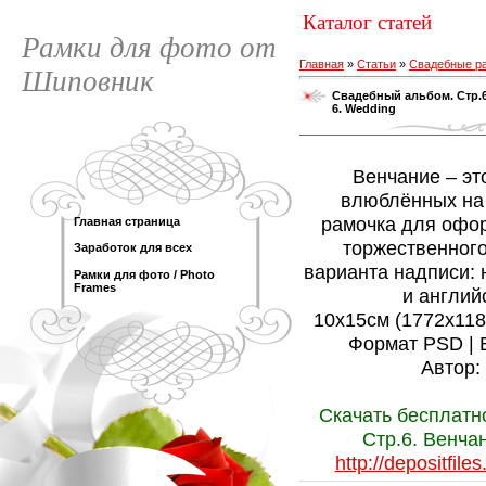
Каталог статей
Рамки для фото от
Главная
»
Статьи
»
Свадебные р
Шиповник
Свадебный альбом. Стр.6
6. Wedding
Венчание – эт
влюблённых на 
рамочка для офор
Главная страница
торжественного
Заработок для всех
варианта надписи: 
Рамки для фото / Photo
Frames
и англий
10х15см (1772х1181)
Формат PSD | 
Автор:
Скачать бесплатн
Стр.6. Венча
http://depositfil